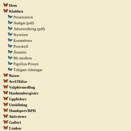
Hem
Klubben
Presentation
Stadgar (pdf)
Arbetsordning (pdf)
Styrelsen
Kommitteer
Protokoll
Årsmöte
Bli medlem
Papillon-Posten
Tidigare tidningar
Rasen
Avel/Hälsa
Valpförmedling
Hanhundsregister
Uppfödare
Utställning
Hundsport/BPH
Aktiviteter
Galleri
Länkar