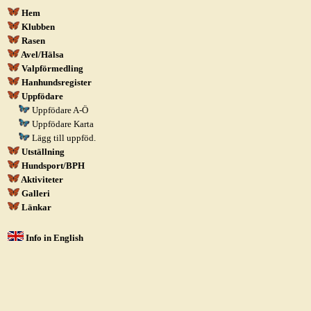
Hem
Klubben
Rasen
Avel/Hälsa
Valpförmedling
Hanhundsregister
Uppfödare
Uppfödare A-Ö
Uppfödare Karta
Lägg till uppföd.
Utställning
Hundsport/BPH
Aktiviteter
Galleri
Länkar
Info in English