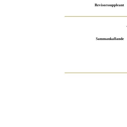
Revisors
suppleant
Sammankallande