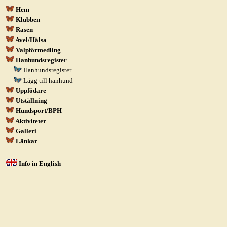
Hem
Klubben
Rasen
Avel/Hälsa
Valpförmedling
Hanhundsregister
Hanhundsregister
Lägg till hanhund
Uppfödare
Utställning
Hundsport/BPH
Aktiviteter
Galleri
Länkar
Info in English