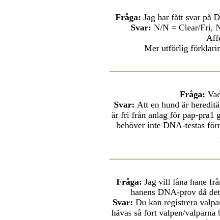
Fråga:
Jag har fått svar på D
Svar:
N/N = Clear/Fri,
Aff
Mer utförlig förklari
Fråga:
Vad 
Svar:
Att en hund
är hereditä
är fri från anlag för pap-pra1
behöver inte DNA-testas förrä
Fråga:
Jag vill låna hane fr
hanens DNA-prov då det 
Svar:
Du kan registrera valp
hävas så fort valpen/valparna 