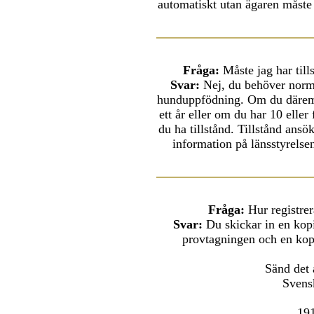
automatiskt utan ägaren måste 
Fråga:
Måste jag har til
Svar:
Nej, du behöver normal
hunduppfödning. Om du däremot
ett år eller om du har 10 elle
du ha tillstånd. Tillstånd ansök
information på länsstyrels
Fråga:
Hur registre
Svar:
Du skickar in en kop
provtagningen och en kopi
Sänd det a
Svens
191