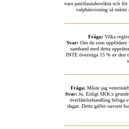
vara patellaundersökta och för
valphänvisning så måste a
Fråga:
Vilka regle
Svar:
Om du som uppfödare vi
samband med detta upprätta
INTE överstiga 15 % av den to
s
Fråga:
Måste jag veterinärb
Svar:
Ja. Enligt SKK:s grundre
överlåtelsehandling bifoga et
dagar. Detta gäller oavsett 