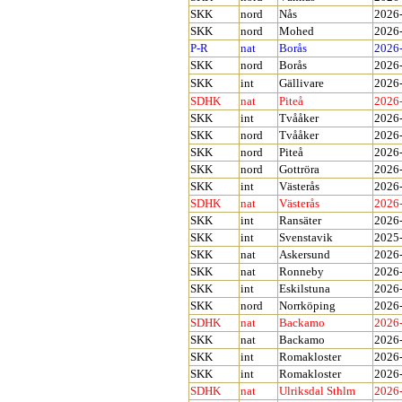
SKK
nord
Nås
2026
SKK
nord
Mohed
2026
P-R
nat
Borås
2026
SKK
nord
Borås
2026
SKK
int
Gällivare
2026
SDHK
nat
Piteå
2026
SKK
int
Tvååker
2026
SKK
nord
Tvååker
2026
SKK
nord
Piteå
2026
SKK
nord
Gottröra
2026
SKK
int
Västerås
2026
SDHK
nat
Västerås
2026
SKK
int
Ransäter
2026
SKK
int
Svenstavik
2025
SKK
nat
Askersund
2026
SKK
nat
R
onneby
2026
SKK
int
Eskilstuna
2026
SKK
nord
Norrköping
2026
SDHK
nat
Backamo
2026
SKK
nat
Backamo
2026
SKK
int
Romakloster
2026
SKK
int
Romakloster
2026
SDHK
nat
Ulriksdal Sthlm
2026