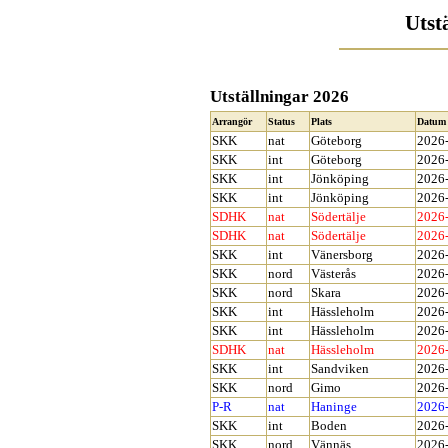
Utst
Utställningar 2026
Arrangör
Status
Plats
Datum
SKK
nat
Göteborg
2026
SKK
int
Göteborg
2026
SKK
int
Jönköping
2026
SKK
int
Jönköping
2026
SDHK
n
at
Södertälje
2026
SDHK
n
at
Södertälje
2026
SKK
int
Vänersborg
2026
SKK
nord
Västerås
2026
SKK
nord
Skara
2026
SKK
int
Hässleholm
2026
SKK
int
Hässleholm
2026
SDHK
nat
Hässleholm
2026
SKK
int
Sandviken
2026
SKK
nord
Gimo
2026
P-R
nat
Haninge
2026
SKK
int
Boden
2026
SKK
nord
Vännäs
2026