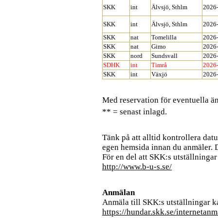
SKK
int
Älvsjö, Sthlm
2026
SKK
int
Älvsjö, Sthlm
2026
SKK
nat
Tomelilla
2026
SKK
nat
Gimo
2026
SKK
nord
Sundsvall
2026
SDHK
int
Timrå
2026
SKK
int
Växjö
2026
Med reservation för eventuella än
** = senast inlagd.
Tänk på att alltid kontrollera da
egen hemsida innan du anmäler. D
För en del att SKK:s utställninga
http://www.b-u-s.se/
Anmälan
Anmäla till SKK:s utställningar 
https://hundar.skk.se/internetan