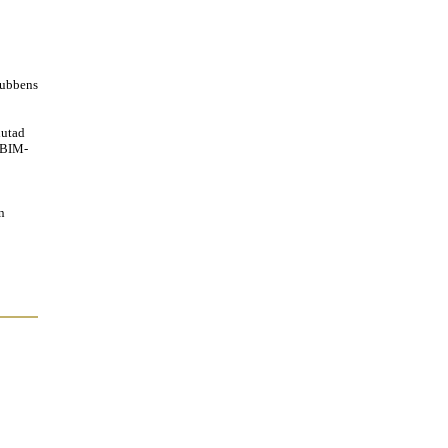
klubbens
lutad
n BIM-
n