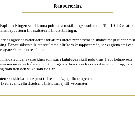
Rapportering
 Papillon-Ringen skall kunna publicera utställningsresultat och Top 10, krävs att 
ar rapporterar in resultaten från utställningar.
dens ägare ansvarar därför för att resultatet rapporteras in snarast möjligt efter avs
ning. För att säkerställa att resultaten blir korrekt rapporterade, ser vi gärna att äve
 ägare skickar in resultatet.
nmälda hundar i varje klass som står i katalogen skall redovisas. I uppfödare- och
lasserna måste också antalet i katalogen redovisas och även vilka som deltog, vilke
ing dom fick och vilka som fick hp.
aten ska
skickas via e-post till
resultat@papillonringen.se
.
 även eventuella rättelser på listorna,
ej till webmaster