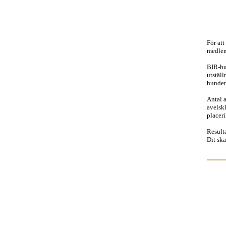
För att
medlemm
BIR-hun
utställ
hundens
Antal a
avelsk
placer
Result
Dit ska