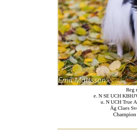
Reg 
e. N SE UCH KBHJ
u. N UCH True A
Äg Claes Sv
Champion 