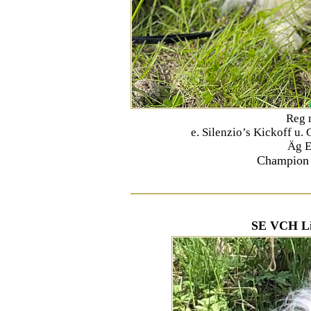
Reg 
e. Silenzio’s Kickoff u.
Äg E
Champion 
SE VCH Li