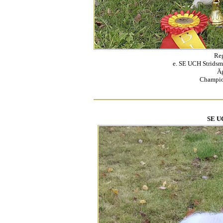
Re
e. SE UCH Stridsma
Äg
Champio
SE UC