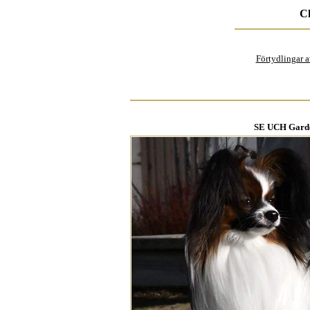
C
Förtydlingar 
SE UCH Garden