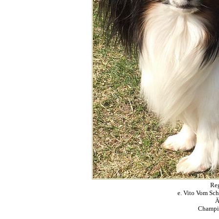
Re
e. Vito Vom Sc
Ä
Champi