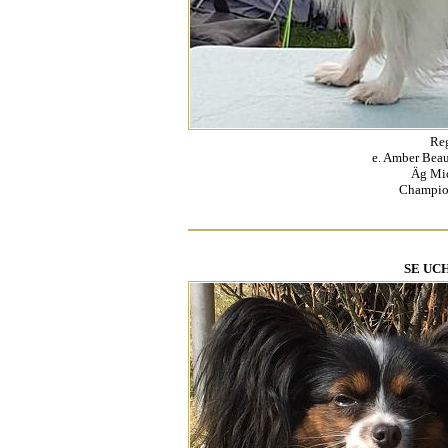
Re
e. Amber Beau
Äg Mic
Champio
SE UCH