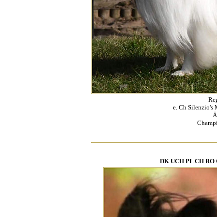
Re
e. Ch Silenzio's
Ä
Champi
DK UCH PL CH RO CH