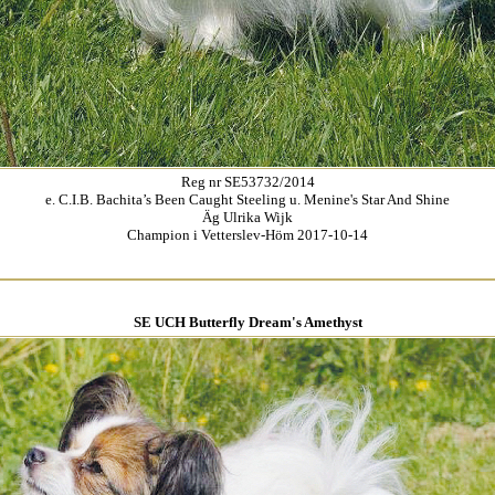
Reg nr SE53732/2014
e. C.I.B. Bachita’s Been Caught Steeling u. Menine's Star And Shine
Äg Ulrika Wijk
Champion i Vetterslev-Höm 2017-10-14
SE UCH Butterfly Dream's Amethyst