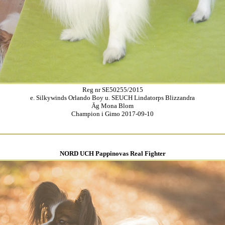
Reg nr SE50255/2015
e. Silkywinds Orlando Boy u. SEUCH Lindatorps Blizzandra
Äg Mona Blom
Champion i Gimo 2017-09-10
NORD UCH Pappinovas Real Fighter